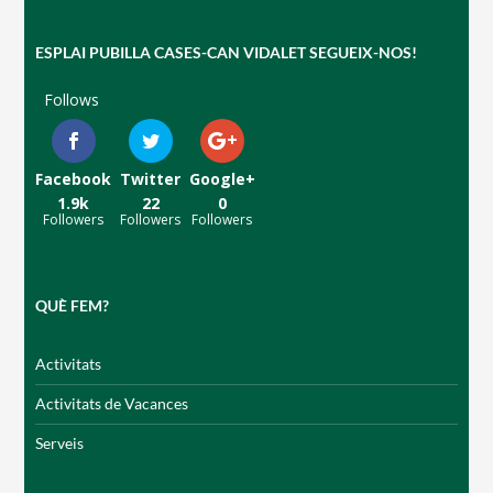
ESPLAI PUBILLA CASES-CAN VIDALET SEGUEIX-NOS!
Follows
CONEIX FUNDESPLAI
Facebook
Twitter
Google+
1.9k
22
0
La Fundació
Followers
Followers
Followers
L'equip
Missió i valors
QUÈ FEM?
Els comptes clars
Activitats
Memòria d'activitats
Activitats de Vacances
Proposta educativa
Serveis
ACTUALITAT