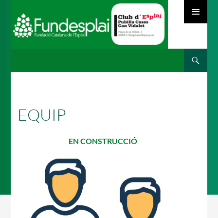
MENÚ
PRINCIPAL
Cerca
ACTIVITATS D'ESTIU
VÉS
AL
CONTINGUT
MÓN ESCOLAR
EQUIP
EN CONSTRUCCIÓ
ALBERG CENTRE ESPLAI
FORMACIÓ