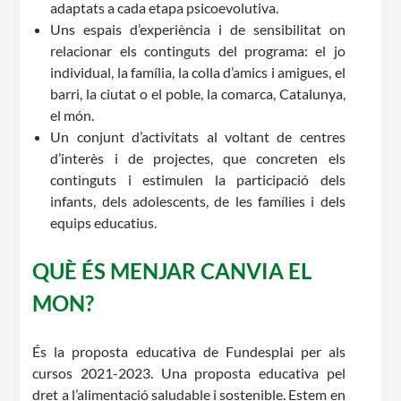
adaptats a cada etapa psicoevolutiva.
Uns espais d’experiència i de sensibilitat on
relacionar els continguts del programa: el jo
individual, la família, la colla d’amics i amigues, el
barri, la ciutat o el poble, la comarca, Catalunya,
el món.
CONEIX FUNDESPLAI
Un conjunt d’activitats al voltant de centres
d’interès i de projectes, que concreten els
La Fundació
continguts i estimulen la participació dels
infants, dels adolescents, de les famílies i dels
L'equip
equips educatius.
Missió i valors
QUÈ ÉS MENJAR CANVIA EL
Els comptes clars
MON?
Memòria d'activitats
Proposta educativa
És la proposta educativa de Fundesplai per als
cursos 2021-2023. Una proposta educativa pel
ACTUALITAT
dret a l’alimentació saludable i sostenible. Estem en