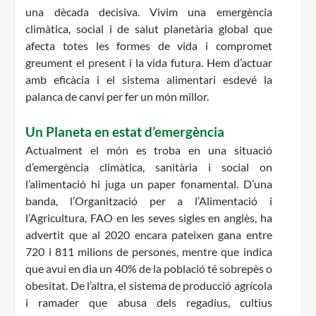
una dècada decisiva. Vivim una emergència
climàtica, social i de salut planetària global que
Notícies
afecta totes les formes de vida i compromet
Butlletins
greument el present i la vida futura. Hem d’actuar
amb eficàcia i el sistema alimentari esdevé la
Diari de la Fundació
palanca de canvi per fer un món millor.
Fundesplai als mitjans
Un Planeta en estat d’emergència
Xarxes socials
Actualment el món es troba en una situació
d’emergència climàtica, sanitària i social on
COL·LABORA
l’alimentació hi juga un paper fonamental. D’una
banda, l’Organització per a l’Alimentació i
Fes voluntariat
l’Agricultura, FAO en les seves sigles en anglès, ha
advertit que al 2020 encara pateixen gana entre
Fes un donatiu
720 i 811 milions de persones, mentre que indica
que avui en dia un 40% de la població té sobrepès o
Treballa amb nosaltres
obesitat. De l’altra, el sistema de producció agrícola
i ramader que abusa dels regadius, cultius