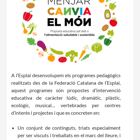
CASES DE COLÒNIES
ACCIÓ SOCIAL I JOVES
ESPLAIS
A l’Esplai desenvolupem els programes pedagògics
realitzats des de la Federació Catalana de l’Esplai,
aquest programes són propostes d’intervenció
educativa de caràcter lúdic, dramàtic, plàstic,
SUPORT TERCER SECTOR
ecològic, musical… vertebrades per centres
d’interès i projectes i que es concreten en:
Un conjunt de continguts, triats especialment
per ser viscuts i treballats en el marc del lleure, i