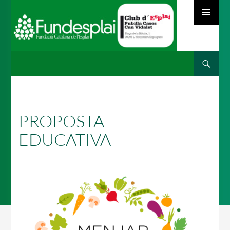
MENÚ
PRINCIPAL
Cerca
ACTIVITATS D'ESTIU
VÉS
AL
CONTINGUT
MÓN ESCOLAR
PROPOSTA
EDUCATIVA
ALBERG CENTRE ESPLAI
FORMACIÓ