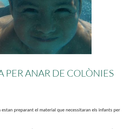
Butlletins
rs
Diari de la Fundació
lars
Fundesplai als mitjans
ivitats
Xarxes socials
cativa
A PER ANAR DE COLÒNIES
 ja estan preparant el material que necessitaran els infants per