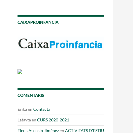
Fes un donatiu
Treballa amb nosaltres
CAIXAPROINFANCIA
COMENTARIS
Erika
en
Contacta
Latavta
en
CURS 2020-2021
Elena Asensio Jiménez
en
ACTIVITATS D’ESTIU