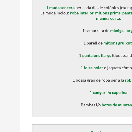
1 muda sencera
per cada dia de colònies (exemp
La muda inclou:
roba interior, mitjons prims, pant
màniga curta
.
1 samarreta de
màniga llar
1 parell de
mitjons gruixut
1
pantalons llargs
(tipus xand
1
folre polar
o jaqueta còm
1 bossa gran de roba per a la
rob
1
cangur i/o capelina
Bambes i/o
botes de munta