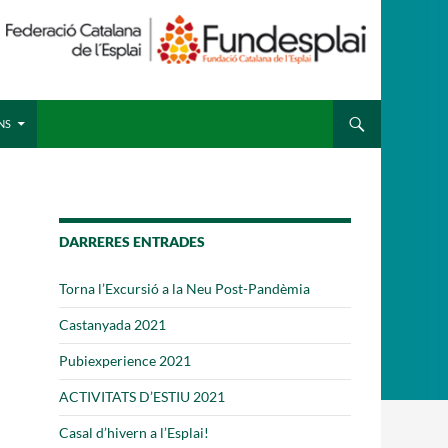
 ESPLAI
FORMACIÓ
NS
SUPORT TERCER SECTOR
DARRERES ENTRADES
Torna l’Excursió a la Neu Post-Pandèmia
Castanyada 2021
Pubiexperience 2021
ACTIVITATS D’ESTIU 2021
Casal d’hivern a l’Esplai!
·LABORA
Fes voluntariat