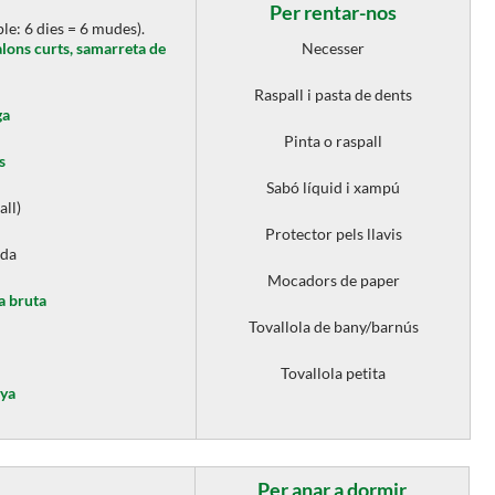
Per rentar-nos
le: 6 dies = 6 mudes).
alons curts, samarreta de
Necesser
Raspall i pasta de dents
ga
Pinta o raspall
s
Sabó líquid i xampú
all)
Protector pels llavis
oda
Mocadors de paper
a bruta
Tovallola de bany/barnús
Tovallola petita
nya
Per anar a dormir