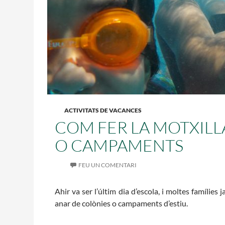
L'equip
Missió i valo
Els comptes c
Memòria d'act
Proposta edu
ACTIVITATS DE VACANCES
COM FER LA MOTXILL
O CAMPAMENTS
FEU UN COMENTARI
Ahir va ser l’últim dia d’escola, i moltes famílies
anar de colònies o campaments d’estiu.