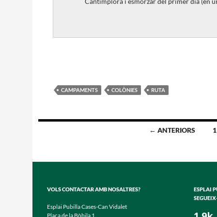
Cantimplora i esmorzar del primer dia (en 
CAMPAMENTS
COLÒNIES
RUTA
Navegació
← ANTERIORS
1
per
les
entrades
VOLS CONTACTAR AMB NOSALTRES?
ESPLAI 
SEGUEIX
Esplai Pubilla Cases-Can Vidalet
1.9k
Plaça de la Bòbila 1.