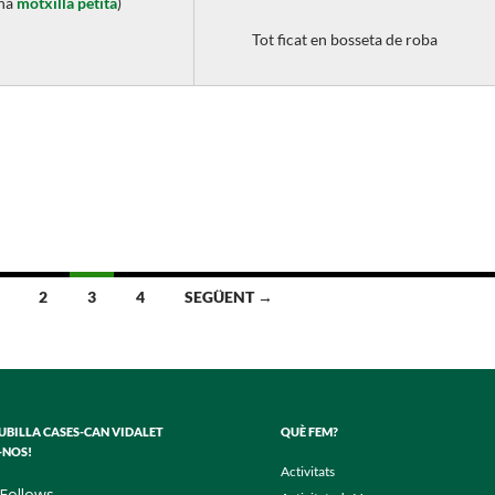
una
motxilla petita
)
Tot ficat en bosseta de roba
2
3
4
SEGÜENT →
PUBILLA CASES-CAN VIDALET
QUÈ FEM?
-NOS!
Activitats
Follows