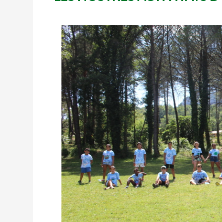
L'equip
Missió i valo
Els comptes c
Memòria d'act
Proposta edu