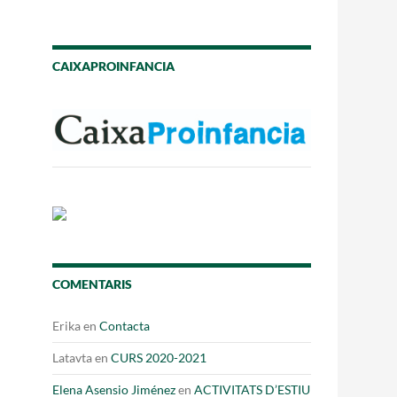
Fes un donatiu
Treballa amb nosaltres
CAIXAPROINFANCIA
COMENTARIS
Erika
en
Contacta
Latavta
en
CURS 2020-2021
Elena Asensio Jiménez
en
ACTIVITATS D’ESTIU