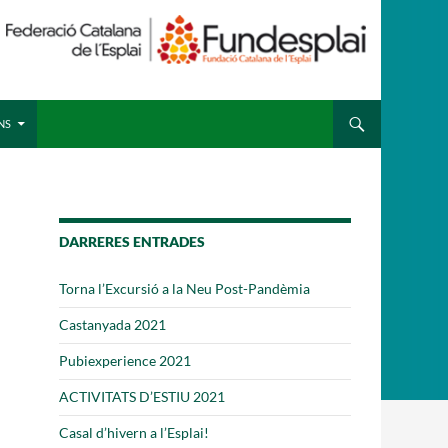
 ESPLAI
FORMACIÓ
NS
SUPORT TERCER SECTOR
DARRERES ENTRADES
Torna l’Excursió a la Neu Post-Pandèmia
Castanyada 2021
Pubiexperience 2021
ACTIVITATS D’ESTIU 2021
Casal d’hivern a l’Esplai!
·LABORA
Fes voluntariat