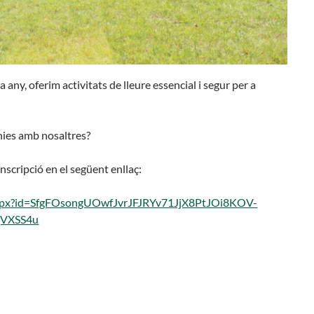
 any, oferim activitats de lleure essencial i segur per a
ònies amb nosaltres?
nscripció en el següent enllaç:
.aspx?id=SfgFOsongUOwfJvrJFJRYv71JjX8PtJOi8KOV-
VXSS4u