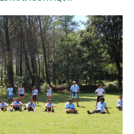
Butlletins
rs
Diari de la Fundació
lars
Fundesplai als mitjans
ivitats
Xarxes socials
cativa