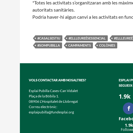
*Totes les activitats s’organitzaran amb les màxim
autoritats sanitàries.
Podria haver-hi algun canvi a les activitats en fun
#CASALSESTIU
#ELLLEUREÉSESSENCIAL
#ELLLEURE
#SOMPUBILLA
CAMPAMENTS
COLÒNIES
VOLS CONTACTAR AMB NOSALTRES?
ESPLAI 
SEGUEIX
Esplai Pubilla Cases-Can Vidalet
1.9k
Plaça de la Bòbila 1.
08906 L’Hospitalet de Llobregat
Correu electrònic:
esplaipubilla@fundesplai.org
Faceb
1.9
Follow