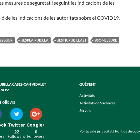
es mesures de seguretat i seguint les indicacions de les
ció de les indicacions de les autoritats sobre el COVID19.
ÉSSEGUR
#ESPLAIPUBILLA
#ESTIUPUBILLA21
#SOMLLEURE
PUBILLA CASES-CAN VIDALET
QUÈ FEM?
-NOS!
Activitats
Follows
Activitats de Vacances
Serveis
ook
Twitter
Google+
k
22
0
Política de privacitat
|
Política de coo
ers
Followers
Followers