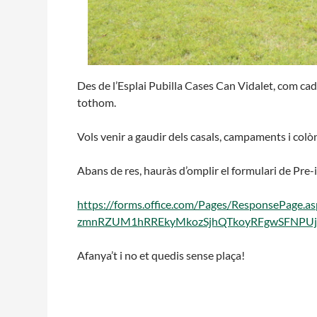
Des de l’Esplai Pubilla Cases Can Vidalet, com cada
tothom.
Vols venir a gaudir dels casals, campaments i col
Abans de res, hauràs d’omplir el formulari de Pre-i
https://forms.office.com/Pages/ResponsePage
zmnRZUM1hRREkyMkozSjhQTkoyRFgwSFNPUj
Afanya’t i no et quedis sense plaça!