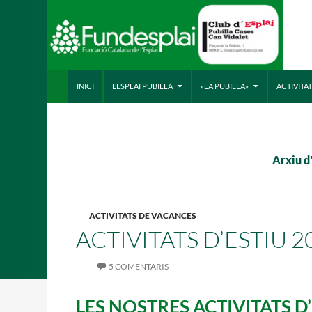
VÉS AL CONTINGUT
Cerca
ACTIVITATS D'ESTIU
INICI
L’ESPLAI PUBILLA
«LA PUBILLA»
ACTIVITA
CASES DE COLÒNIES
A
Arxiu d
ACTIVITATS DE VACANCES
ACTIVITATS D’ESTIU 2
5 COMENTARIS
LES NOSTRES ACTIVITATS D’
CONEIX FUNDESPLAI
La Fundació